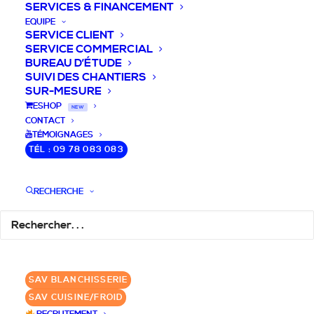
SERVICES & FINANCEMENT
EQUIPE
SERVICE CLIENT
SERVICE COMMERCIAL
BUREAU D’ÉTUDE
SUIVI DES CHANTIERS
SUR-MESURE
DEVIS / CONSEILS /
ESHOP
NEW
CONTACT
QUESTIONS
TÉMOIGNAGES
TÉL : 09 78 083 083
Nous vous accompagnons dans votre
projet de cuisine pro et matériel CHR
RECHERCHE
pour votre établissement!
DEMANDE DE DEVIS
✆ 09 78 083 083
SAV BLANCHISSERIE
SAV CUISINE/FROID
GROUPE SEBI