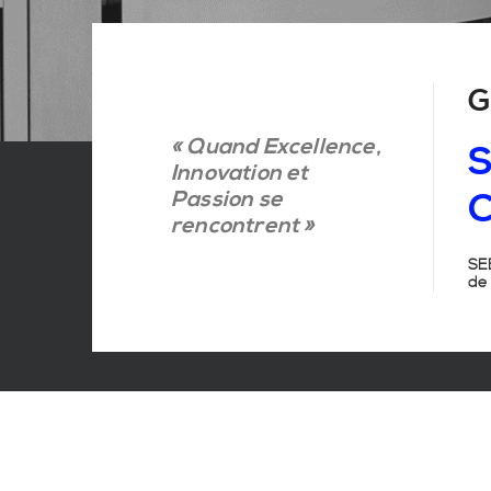
G
« Quand Excellence,
S
Innovation et
Passion se
C
rencontrent »
SEB
de 