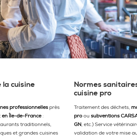
 la cuisine
Normes sanitaires
cuisine pro
ines professionnelles
près
Traitement des déchets,
ma
t
en Île-de-France
:
pro
ou
subventions CARS
taurants traditionnels,
GN
, etc.) Service vétérina
iques et grandes cuisines
validation de votre mise a