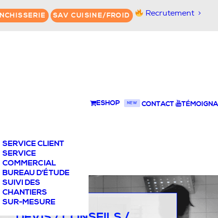
Recrutement
NCHISSERIE
SAV CUISINE/FROID
ESHOP
CONTACT
TÉMOIGNA
NEW
SERVICE CLIENT
SERVICE
COMMERCIAL
BUREAU D’ÉTUDE
SUIVI DES
CHANTIERS
SUR-MESURE
DEVIS / CONSEILS /