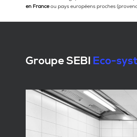
en France
ou pays européens proches (proven
Groupe SEBI
Eco-syst