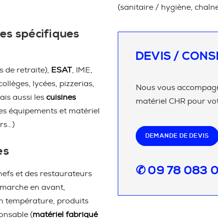
(sanitaire / hygiène, chaîn
es spécifiques
DEVIS / CONS
 de retraite),
ESAT
, IME,
 collèges, lycées, pizzerias,
Nous vous accompagno
ais aussi les
cuisines
matériel CHR pour vot
les équipements et matériel
rs…)
DEMANDE DE DEVIS
es
✆ 09 78 083 
efs et des restaurateurs
 marche en avant,
en température, produits
onsable (
matériel fabriqué