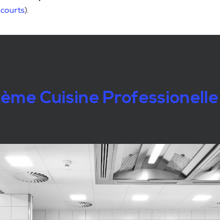
 courts
).
ème Cuisine Professionelle