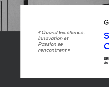
G
« Quand Excellence,
S
Innovation et
Passion se
C
rencontrent »
SEB
de