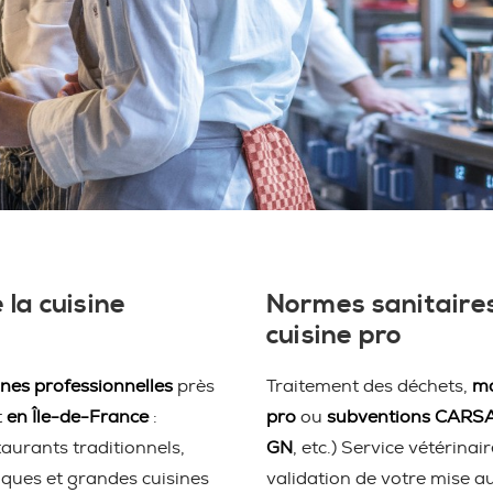
 la cuisine
Normes sanitaires
cuisine pro
ines professionnelles
près
Traitement des déchets,
ma
t
en Île-de-France
:
pro
ou
subventions CARS
taurants traditionnels,
GN
, etc.) Service vétérina
iques et grandes cuisines
validation de votre mise a