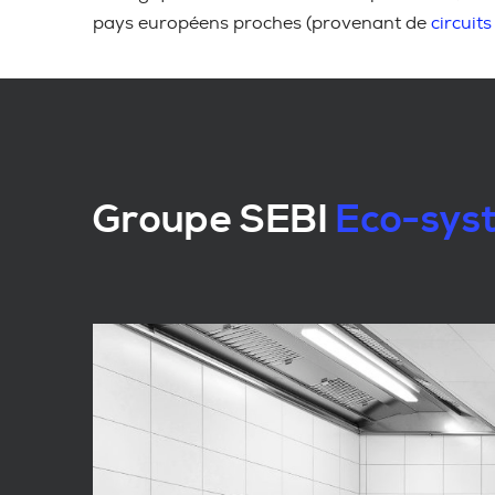
pays européens proches (provenant de
circuits
Groupe SEBI
Eco-syst