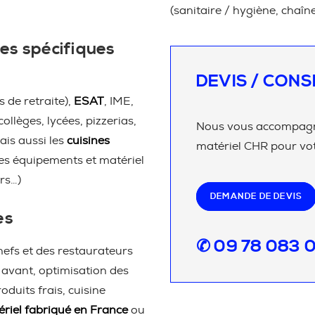
(sanitaire / hygiène, chaîn
es spécifiques
DEVIS / CONS
 de retraite),
ESAT
, IME,
 collèges, lycées, pizzerias,
Nous vous accompagno
ais aussi les
cuisines
matériel CHR pour vot
les équipements et matériel
rs…)
DEMANDE DE DEVIS
es
✆ 09 78 083 
efs et des restaurateurs
avant, optimisation des
duits frais, cuisine
riel fabriqué en France
ou