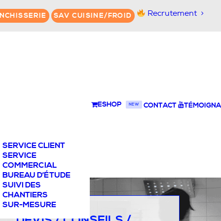
Recrutement
NCHISSERIE
SAV CUISINE/FROID
ESHOP
CONTACT
TÉMOIGNA
NEW
SERVICE CLIENT
SERVICE
COMMERCIAL
BUREAU D’ÉTUDE
SUIVI DES
CHANTIERS
SUR-MESURE
DEVIS / CONSEILS /