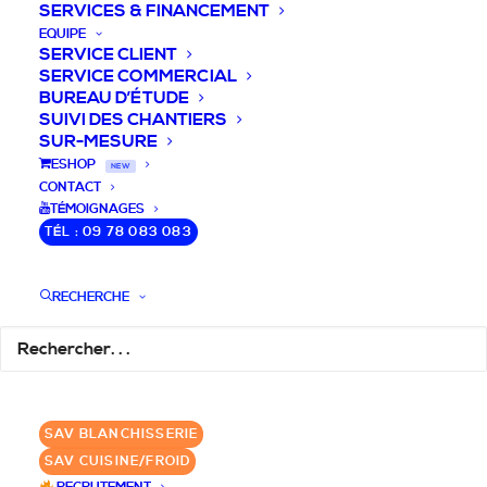
SERVICES & FINANCEMENT
EQUIPE
SERVICE CLIENT
SERVICE COMMERCIAL
BUREAU D’ÉTUDE
SUIVI DES CHANTIERS
SUR-MESURE
DEVIS / CONSEILS /
ESHOP
NEW
CONTACT
QUESTIONS
TÉMOIGNAGES
TÉL : 09 78 083 083
Nous vous accompagnons dans votre
projet de cuisine pro et matériel CHR
RECHERCHE
pour votre établissement!
DEMANDE DE DEVIS
✆ 09 78 083 083
SAV BLANCHISSERIE
SAV CUISINE/FROID
GROUPE SEBI