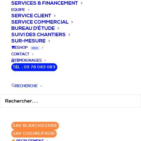
SERVICES & FINANCEMENT
EQUIPE
SERVICE CLIENT
SERVICE COMMERCIAL
BUREAU D’ÉTUDE
SUIVI DES CHANTIERS
SUR-MESURE
DEVIS / CONSEILS /
ESHOP
NEW
CONTACT
QUESTIONS
TÉMOIGNAGES
TÉL : 09 78 083 083
Nous vous accompagnons dans votre
projet de cuisine pro et matériel CHR
RECHERCHE
pour votre établissement!
DEMANDE DE DEVIS
✆ 09 78 083 083
SAV BLANCHISSERIE
SAV CUISINE/FROID
GROUPE SEBI