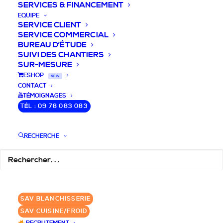
SERVICES & FINANCEMENT
EQUIPE
SERVICE CLIENT
SERVICE COMMERCIAL
BUREAU D’ÉTUDE
SUIVI DES CHANTIERS
SUR-MESURE
DEVIS / CONSEILS /
ESHOP
NEW
CONTACT
QUESTIONS
TÉMOIGNAGES
TÉL : 09 78 083 083
Nous vous accompagnons dans votre
projet de cuisine pro et matériel CHR
RECHERCHE
pour votre établissement!
DEMANDE DE DEVIS
✆ 09 78 083 083
SAV BLANCHISSERIE
SAV CUISINE/FROID
GROUPE SEBI