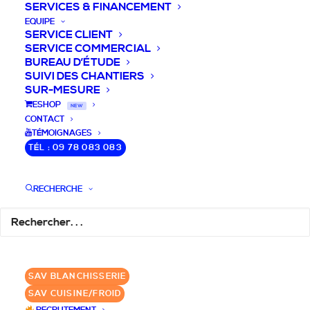
SERVICES & FINANCEMENT
EQUIPE
SERVICE CLIENT
SERVICE COMMERCIAL
BUREAU D’ÉTUDE
SUIVI DES CHANTIERS
SUR-MESURE
DEVIS / CONSEILS /
ESHOP
NEW
CONTACT
QUESTIONS
TÉMOIGNAGES
TÉL : 09 78 083 083
Nous vous accompagnons dans votre
projet de cuisine pro et matériel CHR
RECHERCHE
pour votre établissement!
DEMANDE DE DEVIS
✆ 09 78 083 083
SAV BLANCHISSERIE
SAV CUISINE/FROID
GROUPE SEBI