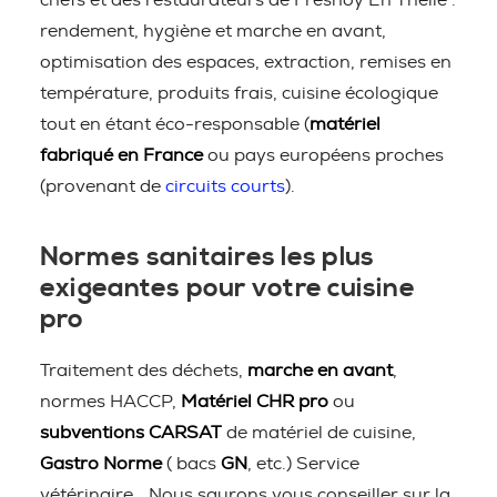
chefs et des restaurateurs de Fresnoy En Thelle :
rendement, hygiène et marche en avant,
optimisation des espaces, extraction, remises en
température, produits frais, cuisine écologique
tout en étant éco-responsable (
matériel
fabriqué en France
ou pays européens proches
(provenant de
circuits courts
).
Normes sanitaires les plus
exigeantes pour votre cuisine
pro
Traitement des déchets,
marche en avant
,
normes HACCP,
Matériel CHR pro
ou
subventions CARSAT
de matériel de cuisine,
Gastro Norme
( bacs
GN
, etc.) Service
vétérinaire… Nous saurons vous conseiller sur la