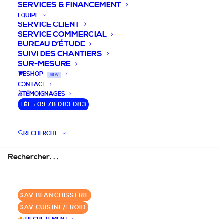
SERVICES & FINANCEMENT
EQUIPE
SERVICE CLIENT
SERVICE COMMERCIAL
BUREAU D’ÉTUDE
SUIVI DES CHANTIERS
SUR-MESURE
DEVIS / CONSEILS /
ESHOP
NEW
CONTACT
QUESTIONS
TÉMOIGNAGES
TÉL : 09 78 083 083
Nous vous accompagnons dans votre
projet de cuisine pro et matériel CHR
RECHERCHE
pour votre établissement!
DEMANDE DE DEVIS
✆ 09 78 083 083
SAV BLANCHISSERIE
SAV CUISINE/FROID
GROUPE SEBI