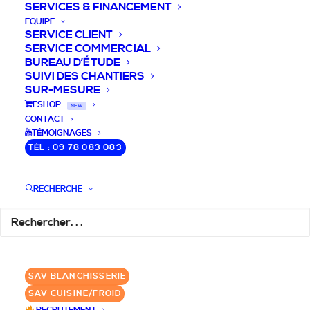
SERVICES & FINANCEMENT
EQUIPE
SERVICE CLIENT
SERVICE COMMERCIAL
BUREAU D’ÉTUDE
SUIVI DES CHANTIERS
SUR-MESURE
DEVIS / CONSEILS /
ESHOP
NEW
CONTACT
QUESTIONS
TÉMOIGNAGES
TÉL : 09 78 083 083
Nous vous accompagnons dans votre
projet de cuisine pro et matériel CHR
RECHERCHE
pour votre établissement!
DEMANDE DE DEVIS
✆ 09 78 083 083
SAV BLANCHISSERIE
SAV CUISINE/FROID
GROUPE SEBI