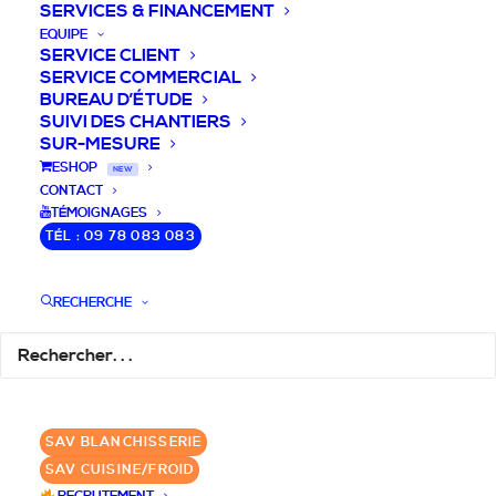
SERVICES & FINANCEMENT
EQUIPE
SERVICE CLIENT
SERVICE COMMERCIAL
BUREAU D’ÉTUDE
SUIVI DES CHANTIERS
SUR-MESURE
DEVIS / CONSEILS /
ESHOP
NEW
CONTACT
QUESTIONS
TÉMOIGNAGES
TÉL : 09 78 083 083
Nous vous accompagnons dans votre
projet de cuisine pro et matériel CHR
RECHERCHE
pour votre établissement!
DEMANDE DE DEVIS
✆ 09 78 083 083
SAV BLANCHISSERIE
SAV CUISINE/FROID
GROUPE SEBI