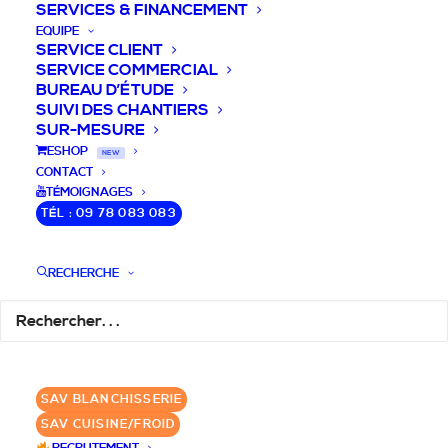
SERVICES & FINANCEMENT
EQUIPE
SERVICE CLIENT
SERVICE COMMERCIAL
BUREAU D’ÉTUDE
SUIVI DES CHANTIERS
SUR-MESURE
DEVIS / CONSEILS /
ESHOP
NEW
CONTACT
QUESTIONS
TÉMOIGNAGES
TÉL : 09 78 083 083
Nous vous accompagnons dans votre
projet de cuisine pro et matériel CHR
RECHERCHE
pour votre établissement!
DEMANDE DE DEVIS
✆ 09 78 083 083
SAV BLANCHISSERIE
SAV CUISINE/FROID
GROUPE SEBI