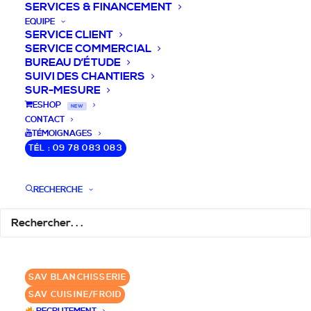
SERVICES & FINANCEMENT
EQUIPE
SERVICE CLIENT
SERVICE COMMERCIAL
BUREAU D’ÉTUDE
SUIVI DES CHANTIERS
SUR-MESURE
DEVIS / CONSEILS /
ESHOP
NEW
CONTACT
QUESTIONS
TÉMOIGNAGES
TÉL : 09 78 083 083
Nous vous accompagnons dans votre
projet de cuisine pro et matériel CHR
RECHERCHE
pour votre établissement!
DEMANDE DE DEVIS
✆ 09 78 083 083
SAV BLANCHISSERIE
SAV CUISINE/FROID
GROUPE SEBI