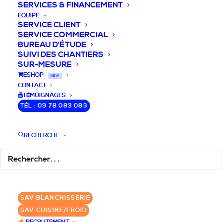
SERVICES & FINANCEMENT
EQUIPE
SERVICE CLIENT
SERVICE COMMERCIAL
BUREAU D’ÉTUDE
SUIVI DES CHANTIERS
SUR-MESURE
DEVIS / CONSEILS /
ESHOP
NEW
CONTACT
QUESTIONS
TÉMOIGNAGES
TÉL : 09 78 083 083
Nous vous accompagnons dans votre
projet de cuisine pro et matériel CHR
RECHERCHE
pour votre établissement!
DEMANDE DE DEVIS
✆ 09 78 083 083
SAV BLANCHISSERIE
SAV CUISINE/FROID
GROUPE SEBI