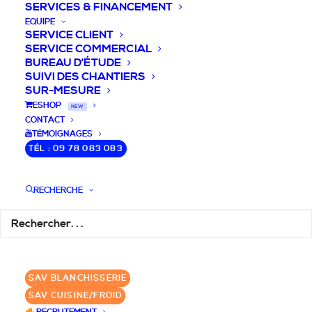
SERVICES & FINANCEMENT
EQUIPE
SERVICE CLIENT
SERVICE COMMERCIAL
BUREAU D’ÉTUDE
SUIVI DES CHANTIERS
SUR-MESURE
DEVIS / CONSEILS /
ESHOP
NEW
CONTACT
QUESTIONS
TÉMOIGNAGES
TÉL : 09 78 083 083
Nous vous accompagnons dans votre
projet de cuisine pro et matériel CHR
RECHERCHE
pour votre établissement!
DEMANDE DE DEVIS
✆ 09 78 083 083
SAV BLANCHISSERIE
SAV CUISINE/FROID
GROUPE SEBI