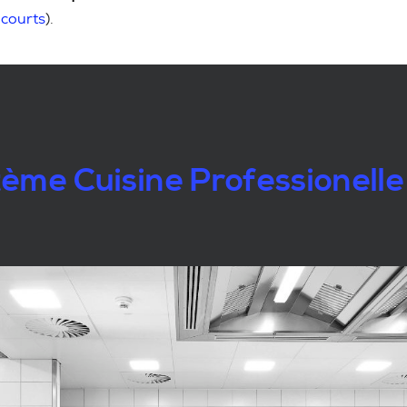
 courts
).
ème Cuisine Professionelle