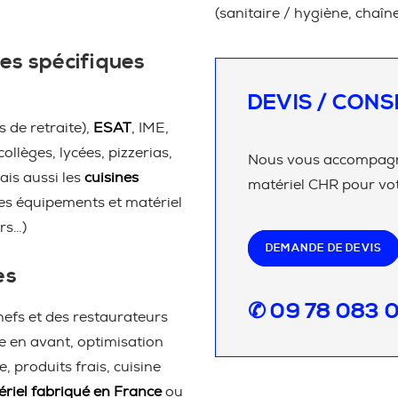
(sanitaire / hygiène, chaîn
es spécifiques
DEVIS / CONS
 de retraite),
ESAT
, IME,
 collèges, lycées, pizzerias,
Nous vous accompagno
ais aussi les
cuisines
matériel CHR pour vot
les équipements et matériel
rs…)
DEMANDE DE DEVIS
es
✆ 09 78 083 
efs et des restaurateurs
e en avant, optimisation
 produits frais, cuisine
riel fabriqué en France
ou