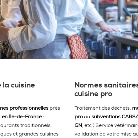
 la cuisine
Normes sanitaires
cuisine pro
ines professionnelles
près
Traitement des déchets,
ma
t
en Île-de-France
:
pro
ou
subventions CARS
taurants traditionnels,
GN
, etc.) Service vétérina
iques et grandes cuisines
validation de votre mise a