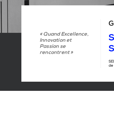
G
« Quand Excellence,
S
Innovation et
Passion se
S
rencontrent »
SEB
de 