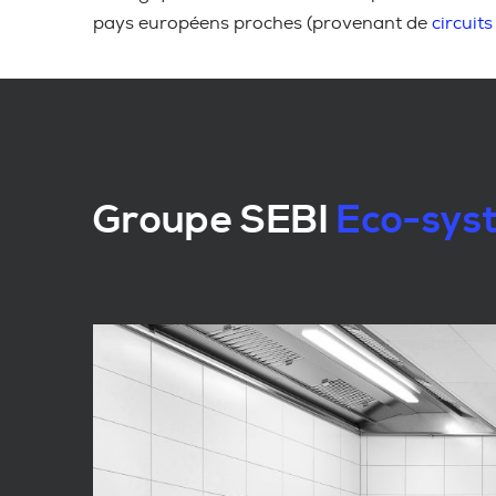
pays européens proches (provenant de
circuits
Groupe SEBI
Eco-syst