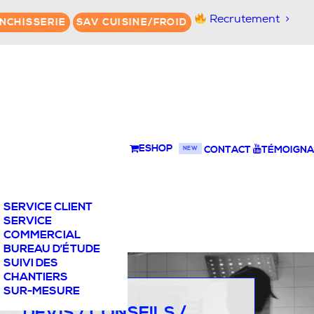
Recrutement
NCHISSERIE
SAV CUISINE/FROID
ESHOP
CONTACT
TÉMOIGNA
NEW
SERVICE CLIENT
SERVICE
COMMERCIAL
BUREAU D’ÉTUDE
SUIVI DES
CHANTIERS
SUR-MESURE
DEVIS / CONSEILS /