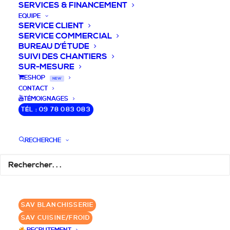
SERVICES & FINANCEMENT
EQUIPE
SERVICE CLIENT
SERVICE COMMERCIAL
BUREAU D’ÉTUDE
SUIVI DES CHANTIERS
SUR-MESURE
DEVIS / CONSEILS /
ESHOP
NEW
CONTACT
QUESTIONS
TÉMOIGNAGES
TÉL : 09 78 083 083
Nous vous accompagnons dans votre
projet de cuisine pro et matériel CHR
RECHERCHE
pour votre établissement!
DEMANDE DE DEVIS
✆ 09 78 083 083
SAV BLANCHISSERIE
SAV CUISINE/FROID
GROUPE SEBI