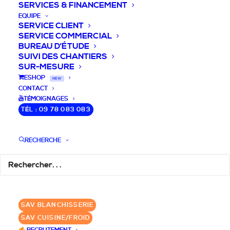
SERVICES & FINANCEMENT
EQUIPE
SERVICE CLIENT
SERVICE COMMERCIAL
BUREAU D’ÉTUDE
SUIVI DES CHANTIERS
SUR-MESURE
DEVIS / CONSEILS /
ESHOP
NEW
CONTACT
QUESTIONS
TÉMOIGNAGES
TÉL : 09 78 083 083
Nous vous accompagnons dans votre
projet de cuisine pro et matériel CHR
RECHERCHE
pour votre établissement!
DEMANDE DE DEVIS
✆ 09 78 083 083
SAV BLANCHISSERIE
SAV CUISINE/FROID
GROUPE SEBI