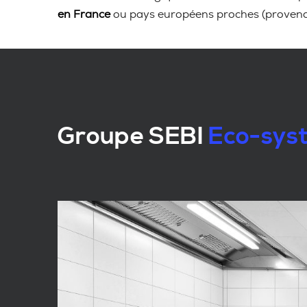
en France
ou pays européens proches (proven
Groupe SEBI
Eco-syst