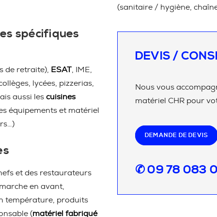
(sanitaire / hygiène, chaîn
es spécifiques
DEVIS / CONS
 de retraite),
ESAT
, IME,
 collèges, lycées, pizzerias,
Nous vous accompagno
ais aussi les
cuisines
matériel CHR pour vot
les équipements et matériel
rs…)
DEMANDE DE DEVIS
es
✆ 09 78 083 
efs et des restaurateurs
 marche en avant,
en température, produits
onsable (
matériel fabriqué