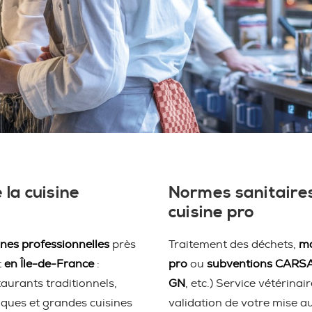
 la cuisine
Normes sanitaires
cuisine pro
ines professionnelles
près
Traitement des déchets,
ma
t
en Île-de-France
:
pro
ou
subventions CARS
taurants traditionnels,
GN
, etc.) Service vétérina
iques et grandes cuisines
validation de votre mise a