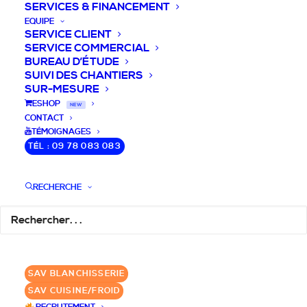
SERVICES & FINANCEMENT
EQUIPE
SERVICE CLIENT
SERVICE COMMERCIAL
BUREAU D’ÉTUDE
SUIVI DES CHANTIERS
SUR-MESURE
DEVIS / CONSEILS /
ESHOP
NEW
CONTACT
QUESTIONS
TÉMOIGNAGES
TÉL : 09 78 083 083
Nous vous accompagnons dans votre
projet de cuisine pro et matériel CHR
RECHERCHE
pour votre établissement!
DEMANDE DE DEVIS
✆ 09 78 083 083
SAV BLANCHISSERIE
SAV CUISINE/FROID
GROUPE SEBI