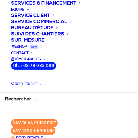
SERVICES & FINANCEMENT
EQUIPE
SERVICE CLIENT
SERVICE COMMERCIAL
BUREAU D’ÉTUDE
SUIVI DES CHANTIERS
SUR-MESURE
DEVIS / CONSEILS /
ESHOP
NEW
CONTACT
QUESTIONS
TÉMOIGNAGES
TÉL : 09 78 083 083
Nous vous accompagnons dans votre
projet de cuisine pro et matériel CHR
RECHERCHE
pour votre établissement!
DEMANDE DE DEVIS
✆ 09 78 083 083
SAV BLANCHISSERIE
SAV CUISINE/FROID
GROUPE SEBI