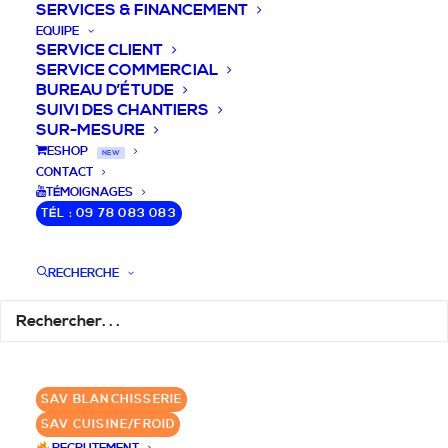
SERVICES & FINANCEMENT
EQUIPE
SERVICE CLIENT
SERVICE COMMERCIAL
BUREAU D’ÉTUDE
SUIVI DES CHANTIERS
SUR-MESURE
DEVIS / CONSEILS /
ESHOP
NEW
CONTACT
QUESTIONS
TÉMOIGNAGES
TÉL : 09 78 083 083
Nous vous accompagnons dans votre
projet de cuisine pro et matériel CHR
RECHERCHE
pour votre établissement!
DEMANDE DE DEVIS
✆ 09 78 083 083
SAV BLANCHISSERIE
SAV CUISINE/FROID
GROUPE SEBI