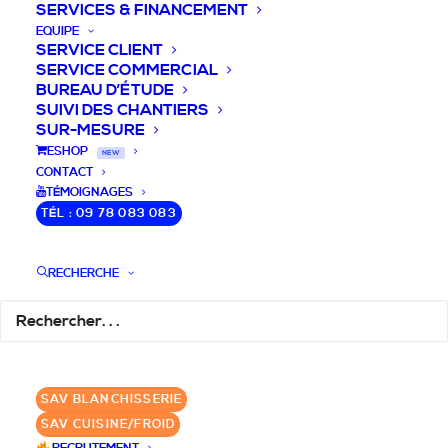
SERVICES & FINANCEMENT
EQUIPE
SERVICE CLIENT
SERVICE COMMERCIAL
BUREAU D’ÉTUDE
SUIVI DES CHANTIERS
SUR-MESURE
DEVIS / CONSEILS /
ESHOP
NEW
CONTACT
QUESTIONS
TÉMOIGNAGES
TÉL : 09 78 083 083
Nous vous accompagnons dans votre
projet de cuisine pro et matériel CHR
RECHERCHE
pour votre établissement!
DEMANDE DE DEVIS
✆ 09 78 083 083
SAV BLANCHISSERIE
SAV CUISINE/FROID
GROUPE SEBI