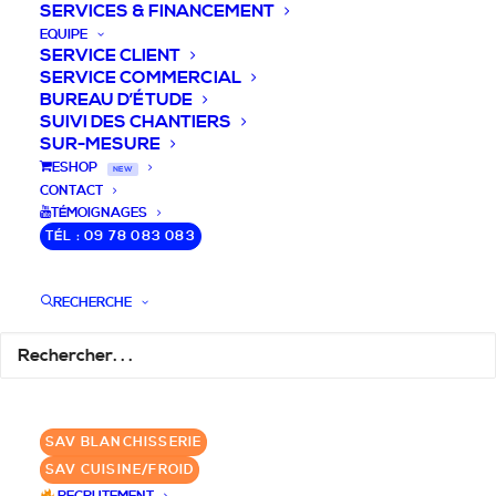
SERVICES & FINANCEMENT
EQUIPE
SERVICE CLIENT
SERVICE COMMERCIAL
BUREAU D’ÉTUDE
SUIVI DES CHANTIERS
SUR-MESURE
DEVIS / CONSEILS /
ESHOP
NEW
CONTACT
QUESTIONS
TÉMOIGNAGES
TÉL : 09 78 083 083
Nous vous accompagnons dans votre
projet de cuisine pro et matériel CHR
RECHERCHE
pour votre établissement!
DEMANDE DE DEVIS
✆ 09 78 083 083
SAV BLANCHISSERIE
SAV CUISINE/FROID
GROUPE SEBI