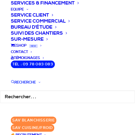
SERVICES & FINANCEMENT
EQUIPE
SERVICE CLIENT
SERVICE COMMERCIAL
BUREAU D’ÉTUDE
SUIVI DES CHANTIERS
SUR-MESURE
DEVIS / CONSEILS /
ESHOP
NEW
CONTACT
QUESTIONS
TÉMOIGNAGES
TÉL : 09 78 083 083
Nous vous accompagnons dans votre
projet de cuisine pro et matériel CHR
RECHERCHE
pour votre établissement!
DEMANDE DE DEVIS
✆ 09 78 083 083
SAV BLANCHISSERIE
SAV CUISINE/FROID
GROUPE SEBI