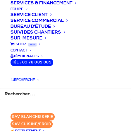
SERVICES & FINANCEMENT
EQUIPE
SERVICE CLIENT
SERVICE COMMERCIAL
BUREAU D’ÉTUDE
SUIVI DES CHANTIERS
SUR-MESURE
DEVIS / CONSEILS /
ESHOP
NEW
CONTACT
QUESTIONS
TÉMOIGNAGES
TÉL : 09 78 083 083
Nous vous accompagnons dans votre
projet de cuisine pro et matériel CHR
RECHERCHE
pour votre établissement!
DEMANDE DE DEVIS
✆ 09 78 083 083
SAV BLANCHISSERIE
SAV CUISINE/FROID
GROUPE SEBI