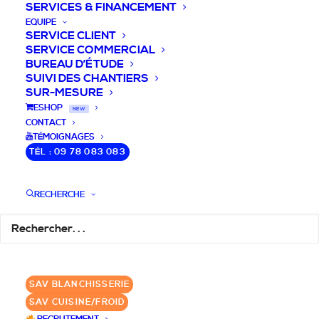
SERVICES & FINANCEMENT
EQUIPE
SERVICE CLIENT
SERVICE COMMERCIAL
BUREAU D’ÉTUDE
SUIVI DES CHANTIERS
SUR-MESURE
DEVIS / CONSEILS /
ESHOP
NEW
CONTACT
QUESTIONS
TÉMOIGNAGES
TÉL : 09 78 083 083
Nous vous accompagnons dans votre
projet de cuisine pro et matériel CHR
RECHERCHE
pour votre établissement!
DEMANDE DE DEVIS
✆ 09 78 083 083
SAV BLANCHISSERIE
SAV CUISINE/FROID
GROUPE SEBI