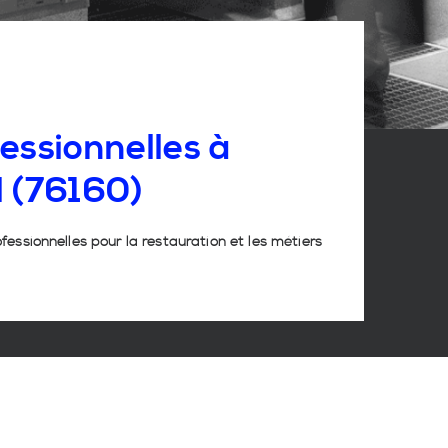
essionnelles
à
l
(76160)
ofessionnelles pour la restauration et les métiers