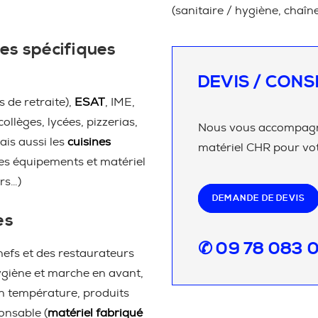
(sanitaire / hygiène, chaîn
es spécifiques
DEVIS / CONS
 de retraite),
ESAT
, IME,
 collèges, lycées, pizzerias,
Nous vous accompagno
ais aussi les
cuisines
matériel CHR pour vot
les équipements et matériel
rs…)
DEMANDE DE DEVIS
es
✆ 09 78 083 
efs et des restaurateurs
giène et marche en avant,
en température, produits
onsable (
matériel fabriqué