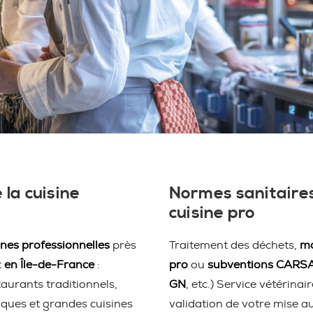
 la cuisine
Normes sanitaires
cuisine pro
ines professionnelles
près
Traitement des déchets,
ma
t
en Île-de-France
:
pro
ou
subventions CARS
taurants traditionnels,
GN
, etc.) Service vétérina
iques et grandes cuisines
validation de votre mise a