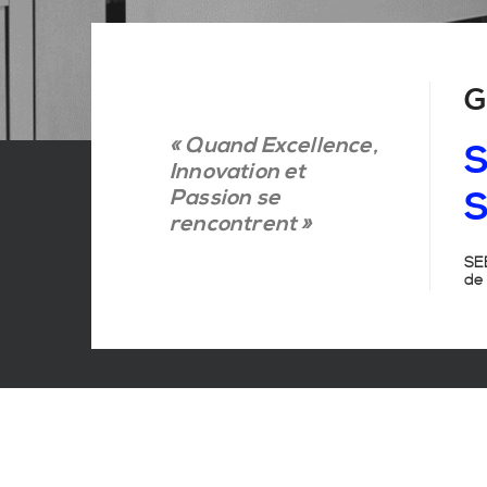
G
« Quand Excellence,
S
Innovation et
Passion se
S
rencontrent »
SEB
de