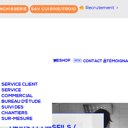
Recrutement
NCHISSERIE
SAV CUISINE/FROID
ESHOP
CONTACT
TÉMOIGNA
NEW
SERVICE CLIENT
SERVICE
COMMERCIAL
BUREAU D’ÉTUDE
SUIVI DES
CHANTIERS
SUR-MESURE
DEVIS / CONSEILS /