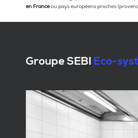
en France
ou pays européens proches (proven
Groupe SEBI
Eco-syst