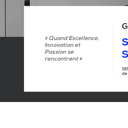
G
« Quand Excellence,
S
Innovation et
Passion se
S
rencontrent »
SEB
de