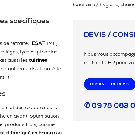
(sanitaire / hygiène, chaîn
es spécifiques
DEVIS / CONS
 de retraite),
ESAT
, IME,
 collèges, lycées, pizzerias,
Nous vous accompagno
ais aussi les
cuisines
matériel CHR pour vot
les équipements et matériel
rs…)
DEMANDE DE DEVIS
es
✆ 09 78 083 
efs et des restaurateurs
he en avant, optimisation
 produits frais, cuisine
riel fabriqué en France
ou