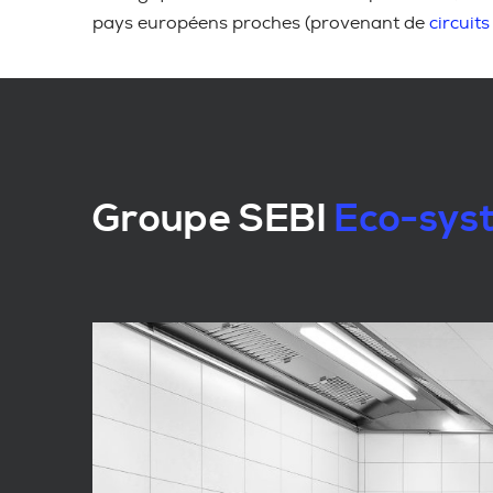
pays européens proches (provenant de
circuits
Groupe SEBI
Eco-syst