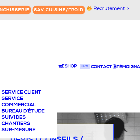
Recrutement
NCHISSERIE
SAV CUISINE/FROID
ESHOP
CONTACT
TÉMOIGNA
NEW
SERVICE CLIENT
SERVICE
COMMERCIAL
BUREAU D’ÉTUDE
SUIVI DES
CHANTIERS
SUR-MESURE
DEVIS / CONSEILS /