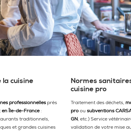
 la cuisine
Normes sanitaires
cuisine pro
ines professionnelles
près
Traitement des déchets,
ma
t
en Île-de-France
:
pro
ou
subventions CARS
taurants traditionnels,
GN
, etc.) Service vétérina
iques et grandes cuisines
validation de votre mise a