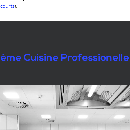
 courts
).
ème Cuisine Professionelle