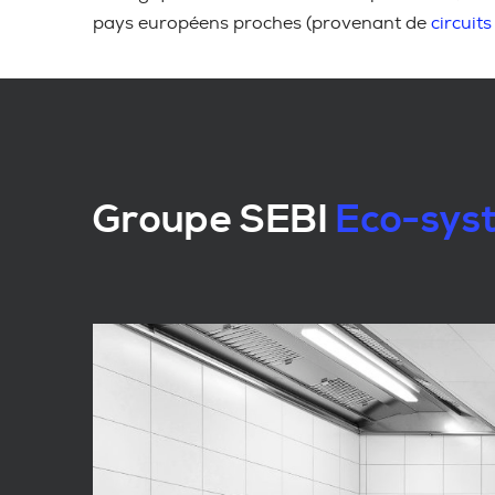
pays européens proches (provenant de
circuits
Groupe SEBI
Eco-syst