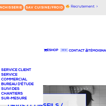
Recrutement
NCHISSERIE
SAV CUISINE/FROID
ESHOP
CONTACT
TÉMOIGNA
NEW
SERVICE CLIENT
SERVICE
COMMERCIAL
BUREAU D’ÉTUDE
SUIVI DES
CHANTIERS
SUR-MESURE
DEVIS / CONSEILS /