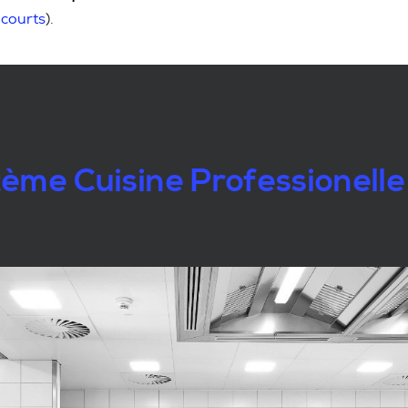
 courts
).
ème Cuisine Professionelle