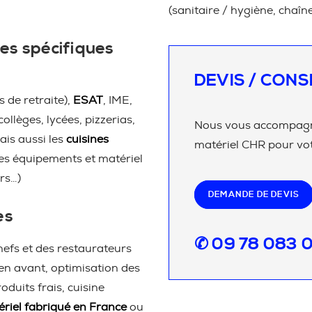
(sanitaire / hygiène, chaîn
es spécifiques
DEVIS / CONS
 de retraite),
ESAT
, IME,
 collèges, lycées, pizzerias,
Nous vous accompagno
ais aussi les
cuisines
matériel CHR pour vot
les équipements et matériel
rs…)
DEMANDE DE DEVIS
es
✆ 09 78 083 
efs et des restaurateurs
en avant, optimisation des
duits frais, cuisine
riel fabriqué en France
ou