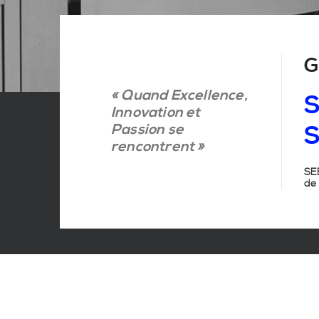
G
« Quand Excellence,
S
Innovation et
Passion se
S
rencontrent »
SEB
de