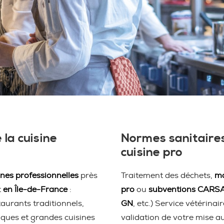
 la cuisine
Normes sanitaires
cuisine pro
ines professionnelles
près
Traitement des déchets,
ma
t
en Île-de-France
:
pro
ou
subventions CARS
taurants traditionnels,
GN
, etc.) Service vétérina
iques et grandes cuisines
validation de votre mise a