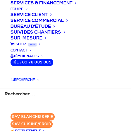
SERVICES & FINANCEMENT
EQUIPE
SERVICE CLIENT
SERVICE COMMERCIAL
BUREAU D’ÉTUDE
SUIVI DES CHANTIERS
SUR-MESURE
DEVIS / CONSEILS /
ESHOP
NEW
CONTACT
QUESTIONS
TÉMOIGNAGES
TÉL : 09 78 083 083
Nous vous accompagnons dans votre
projet de cuisine pro et matériel CHR
RECHERCHE
pour votre établissement!
DEMANDE DE DEVIS
✆ 09 78 083 083
SAV BLANCHISSERIE
SAV CUISINE/FROID
GROUPE SEBI