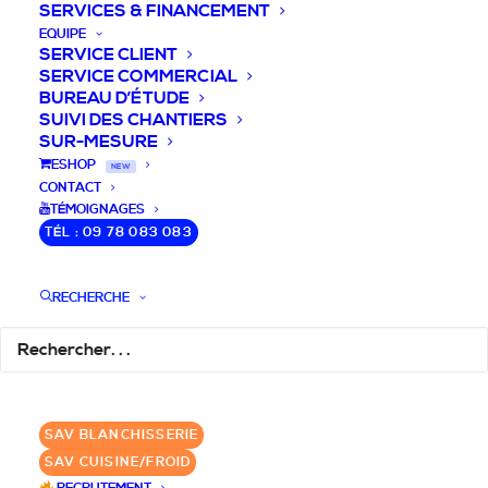
SERVICES & FINANCEMENT
EQUIPE
SERVICE CLIENT
SERVICE COMMERCIAL
BUREAU D’ÉTUDE
SUIVI DES CHANTIERS
SUR-MESURE
DEVIS / CONSEILS /
ESHOP
NEW
CONTACT
QUESTIONS
TÉMOIGNAGES
TÉL : 09 78 083 083
Nous vous accompagnons dans votre
projet de cuisine pro et matériel CHR
RECHERCHE
pour votre établissement!
DEMANDE DE DEVIS
✆ 09 78 083 083
SAV BLANCHISSERIE
SAV CUISINE/FROID
GROUPE SEBI