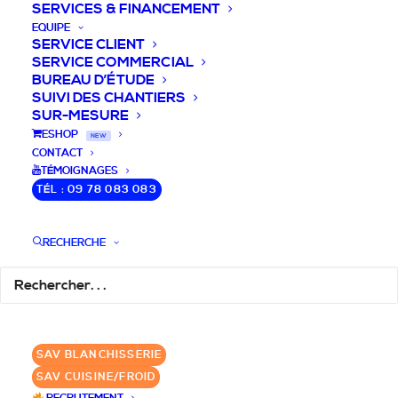
SERVICES & FINANCEMENT
EQUIPE
SERVICE CLIENT
SERVICE COMMERCIAL
BUREAU D’ÉTUDE
SUIVI DES CHANTIERS
SUR-MESURE
DEVIS / CONSEILS /
ESHOP
NEW
CONTACT
QUESTIONS
TÉMOIGNAGES
TÉL : 09 78 083 083
Nous vous accompagnons dans votre
projet de cuisine pro et matériel CHR
RECHERCHE
pour votre établissement!
DEMANDE DE DEVIS
✆ 09 78 083 083
SAV BLANCHISSERIE
SAV CUISINE/FROID
GROUPE SEBI