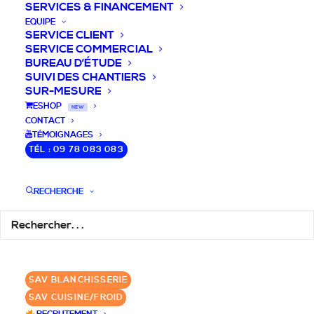
SERVICES & FINANCEMENT
EQUIPE
SERVICE CLIENT
SERVICE COMMERCIAL
BUREAU D’ÉTUDE
SUIVI DES CHANTIERS
SUR-MESURE
DEVIS / CONSEILS /
ESHOP
NEW
CONTACT
QUESTIONS
TÉMOIGNAGES
TÉL : 09 78 083 083
Nous vous accompagnons dans votre
projet de cuisine pro et matériel CHR
RECHERCHE
pour votre établissement!
DEMANDE DE DEVIS
✆ 09 78 083 083
SAV BLANCHISSERIE
SAV CUISINE/FROID
GROUPE SEBI