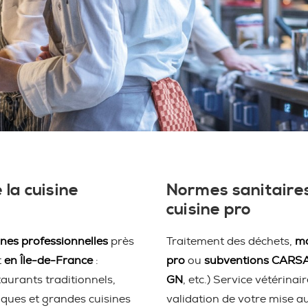
 la cuisine
Normes sanitaires
cuisine pro
ines professionnelles
près
Traitement des déchets,
ma
t
en Île-de-France
:
pro
ou
subventions CARS
taurants traditionnels,
GN
, etc.) Service vétérina
iques et grandes cuisines
validation de votre mise a