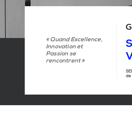
G
« Quand Excellence,
S
Innovation et
Passion se
V
rencontrent »
SEB
de