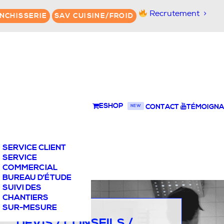
Recrutement
NCHISSERIE
SAV CUISINE/FROID
ESHOP
CONTACT
TÉMOIGNA
NEW
SERVICE CLIENT
SERVICE
COMMERCIAL
BUREAU D’ÉTUDE
SUIVI DES
CHANTIERS
SUR-MESURE
DEVIS / CONSEILS /