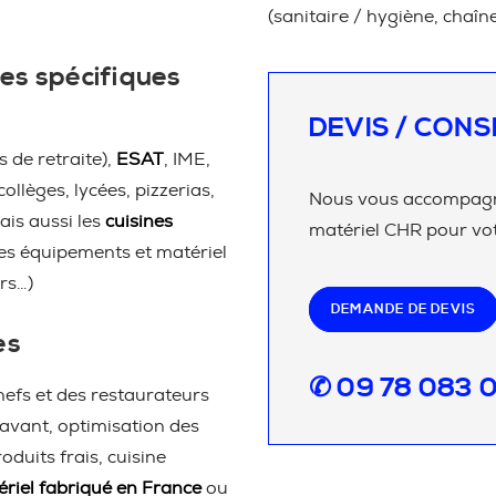
(sanitaire / hygiène, chaîn
es spécifiques
DEVIS / CONS
 de retraite),
ESAT
, IME,
 collèges, lycées, pizzerias,
Nous vous accompagno
ais aussi les
cuisines
matériel CHR pour vot
les équipements et matériel
rs…)
DEMANDE DE DEVIS
es
✆ 09 78 083 
efs et des restaurateurs
avant, optimisation des
duits frais, cuisine
riel fabriqué en France
ou