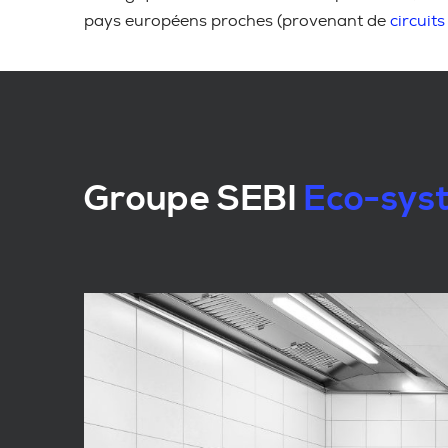
pays européens proches (provenant de
circuits
Groupe SEBI
Eco-syst