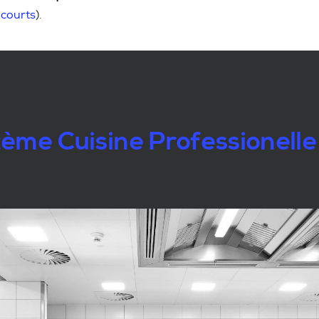
 courts
).
ème Cuisine Professionelle