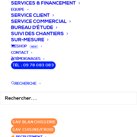
SERVICES & FINANCEMENT
EQUIPE
SERVICE CLIENT
SERVICE COMMERCIAL
BUREAU D’ÉTUDE
SUIVI DES CHANTIERS
SUR-MESURE
DEVIS / CONSEILS /
ESHOP
NEW
CONTACT
QUESTIONS
TÉMOIGNAGES
TÉL : 09 78 083 083
Nous vous accompagnons dans votre
projet de cuisine pro et matériel CHR
RECHERCHE
pour votre établissement!
DEMANDE DE DEVIS
✆ 09 78 083 083
SAV BLANCHISSERIE
SAV CUISINE/FROID
GROUPE SEBI