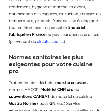
chefs et des restaurateurs de Villiers Le Bacle :
rendement, hygiène et marche en avant,
optimisation des espaces, extraction, remises en
température, produits frais, cuisine écologique
tout en étant éco-responsable (
matériel
fabriqué en France
ou pays européens proches
(provenant de
circuits courts
).
Normes sanitaires les plus
exigeantes pour votre cuisine
pro
Traitement des déchets,
marche en avant
,
normes HACCP,
Matériel CHR pro
ou
subventions CARSAT
de matériel de cuisine,
Gastro Norme
( bacs
GN
, etc.) Service
vétérinaire… Nous saurons vous conseiller sur la